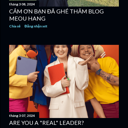
tháng 3 08, 2024
g
CẢM ƠN BẠN ĐÃ GHÉ THĂM BLOG
MEOU HANG
Chia sẻ
Đăng nhận xét
tháng 3 07, 2024
ARE YOU A "REAL" LEADER?