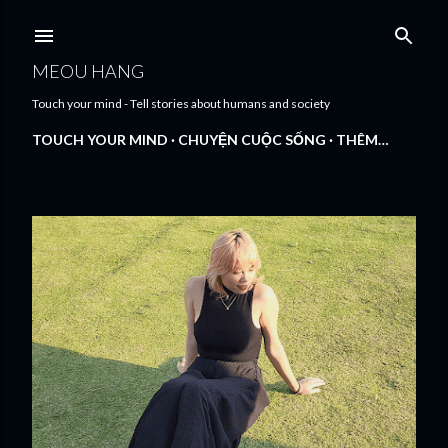
Chuyển đến nội dung chính
MEOU HANG
Touch your mind - Tell stories about humans and society
TOUCH YOUR MIND
CHUYỆN CUỘC SỐNG
THÊM…
B
à
i
đ
ă
n