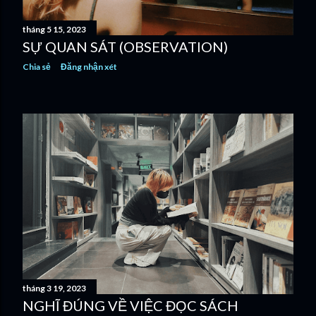
tháng 5 15, 2023
SỰ QUAN SÁT (OBSERVATION)
Chia sẻ
Đăng nhận xét
tháng 3 19, 2023
NGHĨ ĐÚNG VỀ VIỆC ĐỌC SÁCH