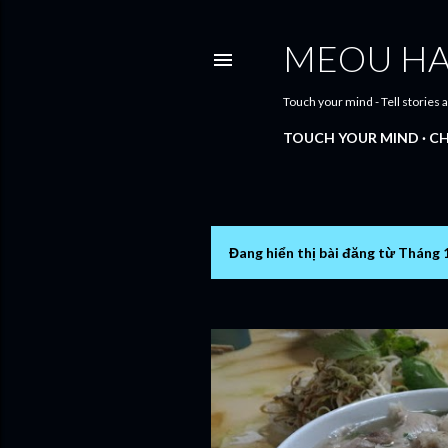
MEOU H
Touch your mind - Tell stories
TOUCH YOUR MIND
CH
Đang hiển thị bài đăng từ Tháng 
B
à
i
đ
ă