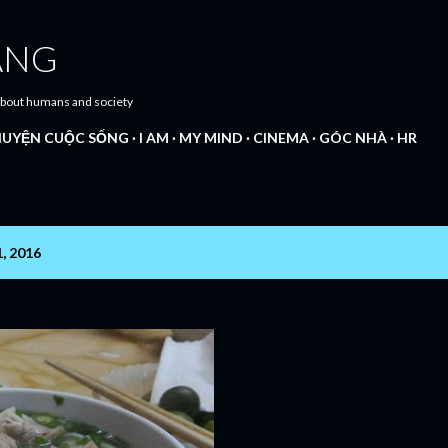
Chuyển đến nội dung chính
ANG
 about humans and society
UYỆN CUỘC SỐNG
I AM
MY MIND
CINEMA
GÓC NHÀ
HR
1, 2016