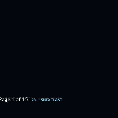
Page 1 of 15
1
...
2
3
15
NEXT
LAST