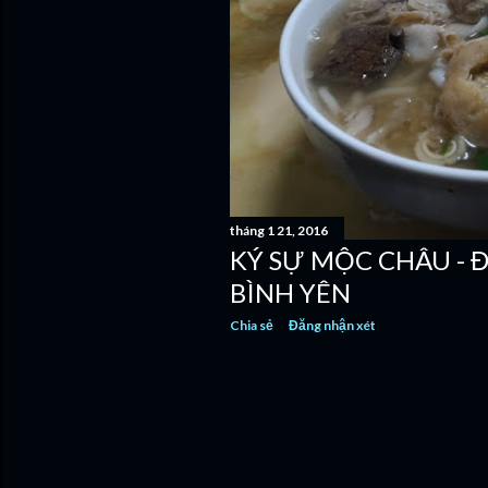
n
g
tháng 1 21, 2016
KÝ SỰ MỘC CHÂU - 
BÌNH YÊN
Chia sẻ
Đăng nhận xét