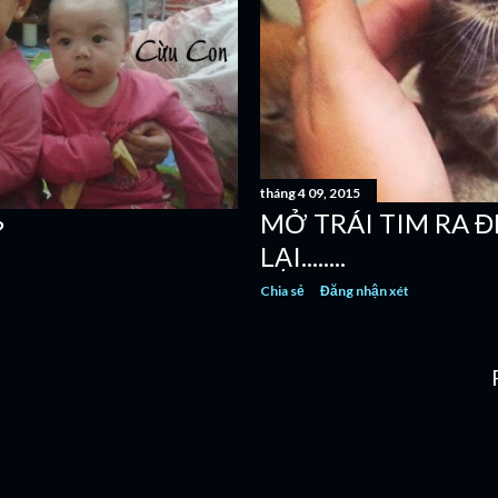
tháng 4 09, 2015
MỞ TRÁI TIM RA Đ
?
LẠI........
Chia sẻ
Đăng nhận xét