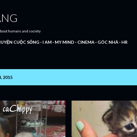
Chuyển đến nội dung chính
ANG
 about humans and society
UYỆN CUỘC SỐNG
I AM
MY MIND
CINEMA
GÓC NHÀ
HR
4, 2015