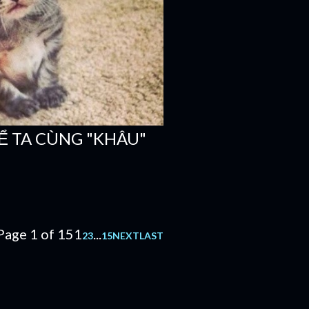
Ể TA CÙNG "KHÂU"
Page 1 of 15
1
...
2
3
15
NEXT
LAST