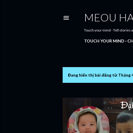
MEOU H
Touch your mind - Tell stories
TOUCH YOUR MIND
CH
Đang hiển thị bài đăng từ Tháng 
B
à
i
đ
ă