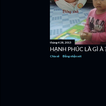
n
g
tháng 4 28, 2015
HẠNH PHÚC LÀ GÌ À 
Chia sẻ
Đăng nhận xét