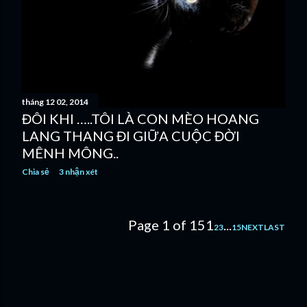
g
tháng 12 02, 2014
ĐÔI KHI …..TÔI LÀ CON MÈO HOANG
LANG THANG ĐI GIỮA CUỘC ĐỜI
MÊNH MÔNG..
Chia sẻ
3 nhận xét
Page 1 of 15
1
...
2
3
15
NEXT
LAST