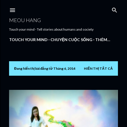
Chuyển đến nội dung chính
MEOU HANG
Touch your mind - Tell stories about humans and society
TOUCH YOUR MIND
CHUYỆN CUỘC SỐNG
THÊM…
Đang hiển thị bài đăng từ Tháng 6, 2014
HIỂN THỊ TẤT CẢ
B
à
i
đ
ă
n