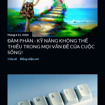
g
tháng 6 11, 2014
ĐÀM PHÁN - KỸ NĂNG KHÔNG THỂ
THIẾU TRONG MỌI VẤN ĐỀ CỦA CUỘC
SỐNG!
Chia sẻ
Đăng nhận xét