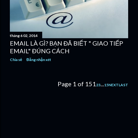
tháng 6 02, 2014
EMAIL LÀ GÌ? BẠN ĐÃ BIẾT " GIAO TIẾP
EMAIL" ĐÚNG CÁCH
Chia sẻ
Đăng nhận xét
Page 1 of 15
1
...
2
3
15
NEXT
LAST