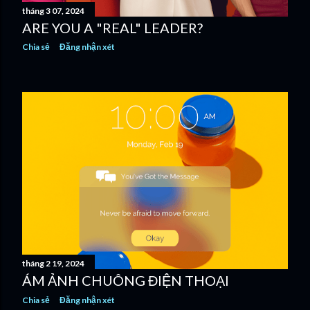
tháng 3 07, 2024
g
ARE YOU A "REAL" LEADER?
Chia sẻ
Đăng nhận xét
tháng 2 19, 2024
ÁM ẢNH CHUÔNG ĐIỆN THOẠI
Chia sẻ
Đăng nhận xét