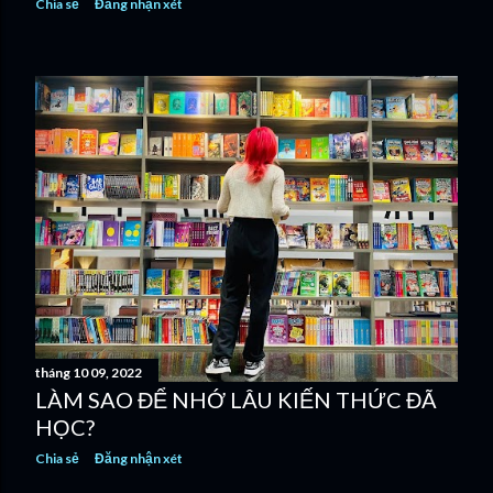
Chia sẻ
Đăng nhận xét
tháng 10 09, 2022
LÀM SAO ĐỂ NHỚ LÂU KIẾN THỨC ĐÃ
HỌC?
Chia sẻ
Đăng nhận xét