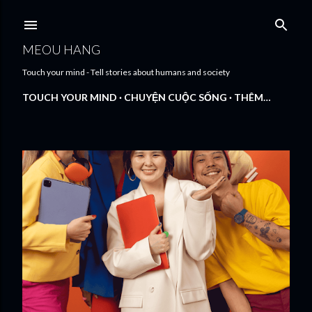
Chuyển đến nội dung chính
MEOU HANG
Touch your mind - Tell stories about humans and society
TOUCH YOUR MIND
CHUYỆN CUỘC SỐNG
THÊM…
B
à
i
đ
ă
n