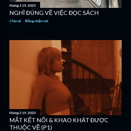
tháng 3 19, 2023
NGHĨ ĐÚNG VỀ VIỆC ĐỌC SÁCH
Chia sẻ
Đăng nhận xét
tháng 2 19, 2023
MẤT KẾT NỐI & KHAO KHÁT ĐƯỢC
THUỘC VỀ (P1)