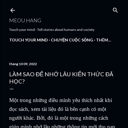
Chuyển đến nội dung chính
MEOU HANG
Touch your mind - Tell stories about humans and society
TOUCH YOUR MIND
CHUYỆN CUỘC SỐNG
THÊM…
tháng 10 09, 2022
LÀM SAO ĐỂ NHỚ LÂU KIẾN THỨC ĐÃ
HỌC?
Một trong những điều mình yêu thích nhất khi
đọc sách, xem tài liệu đó là bên cạnh có một
người khác. Bởi, đó là một trong những cách
giúp mình nhớ lâu những thông tin mới thu nạp.