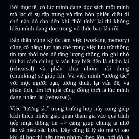
Bởi thực tế, có lúc mình đang đọc sách một mình
mà lạc đi sự tập trung và tâm hồn phiêu diêu đi
chỗ nào đó cho đến khi “hồi tỉnh” lại thì không
hiểu mình đang đọc trong vô thức bao lâu rồi.
Bản thân vùng ký ức làm việc (working memory)
cũng có năng lực hạn chế trong việc lưu trữ thông
tin tạm thời nên để tăng lượng thông tin ghi nhớ
thì hai cách chúng ta vẫn hay biết đến là nhẩm lại
(rehearsal) và phân chia nhóm nội dung
(chunking) sẽ giúp ích. Và việc mình “tương tác”
với một người bạn, tường thuật lại vấn đề, và
phân tích, tìm lời giải cũng đồng thời là lúc mình
đang nhẩm lại (rehearsal).
Việc “tương tác” trong trường hợp này cũng giúp
kích thích nhiều giác quan tham gia vào quá trình
tiếp nhận thông tin => càng giúp chúng ta nhớ
lâu và hiểu sâu hơn. Đây cũng là lý do mà vì sao
khi đi học thì nên theo nhóm/ theo lớp, bởi đó là