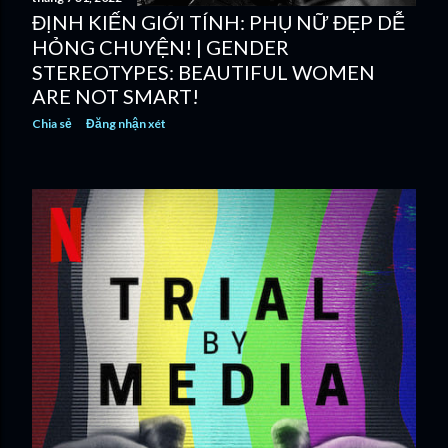
ĐỊNH KIẾN GIỚI TÍNH: PHỤ NỮ ĐẸP DỄ
HỎNG CHUYỆN! | GENDER
STEREOTYPES: BEAUTIFUL WOMEN
ARE NOT SMART!
Chia sẻ
Đăng nhận xét