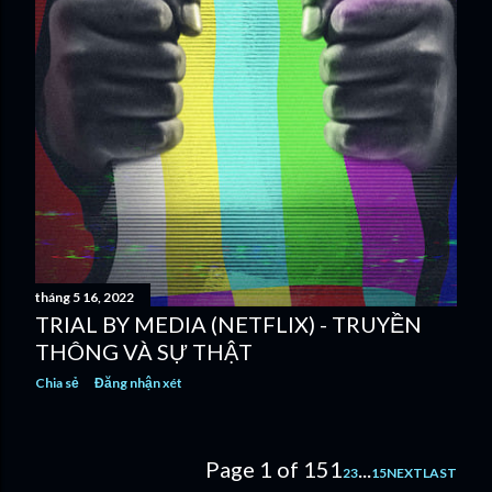
tháng 5 16, 2022
TRIAL BY MEDIA (NETFLIX) - TRUYỀN
THÔNG VÀ SỰ THẬT
Chia sẻ
Đăng nhận xét
Page 1 of 15
1
...
2
3
15
NEXT
LAST