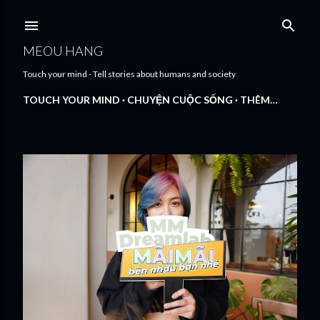
Chuyển đến nội dung chính
MEOU HANG
Touch your mind - Tell stories about humans and society
TOUCH YOUR MIND
CHUYỆN CUỘC SỐNG
THÊM…
B
à
i
đ
ă
n