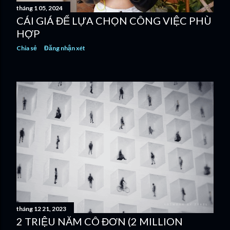
tháng 1 05, 2024
g
CÁI GIÁ ĐỂ LỰA CHỌN CÔNG VIỆC PHÙ
HỢP
Chia sẻ
Đăng nhận xét
tháng 12 21, 2023
2 TRIỆU NĂM CÔ ĐƠN (2 MILLION