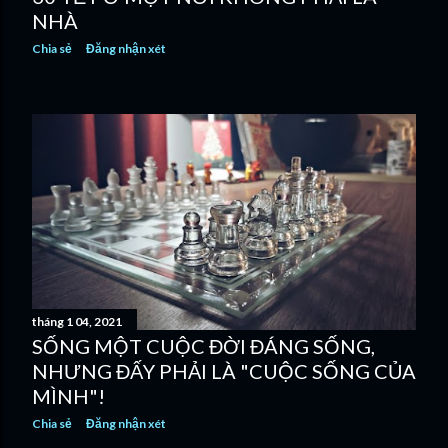
NHÀ
Chia sẻ
Đăng nhận xét
tháng 1 04, 2021
SỐNG MỘT CUỘC ĐỜI ĐÁNG SỐNG,
NHƯNG ĐẤY PHẢI LÀ "CUỘC SỐNG CỦA
MÌNH"!
Chia sẻ
Đăng nhận xét