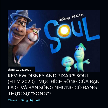
tháng 12 28, 2020
REVIEW DISNEY AND PIXAR'S SOUL
(FILM 2020) - MỤC ĐÍCH SỐNG CỦA BẠN
LÀ GÌ VÀ BẠN SỐNG NHƯNG CÓ ĐANG
THỰC SỰ "SỐNG"?
Chia sẻ
Đăng nhận xét