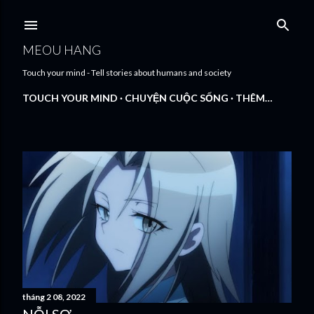
Chuyển đến nội dung chính
MEOU HANG
Touch your mind - Tell stories about humans and society
TOUCH YOUR MIND
CHUYỆN CUỘC SỐNG
THÊM…
B
à
i
đ
ă
tháng 2 08, 2022
n