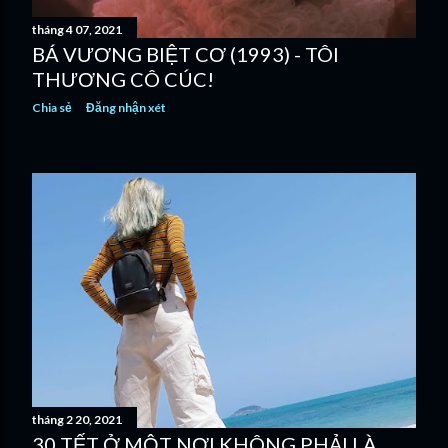
tháng 4 07, 2021
BÁ VƯƠNG BIỆT CƠ (1993) - TÔI
THƯƠNG CÔ CÚC!
Chia sẻ
Đăng nhận xét
tháng 2 20, 2021
30 TẾT Ở MỘT NƠI KHÔNG PHẢI LÀ