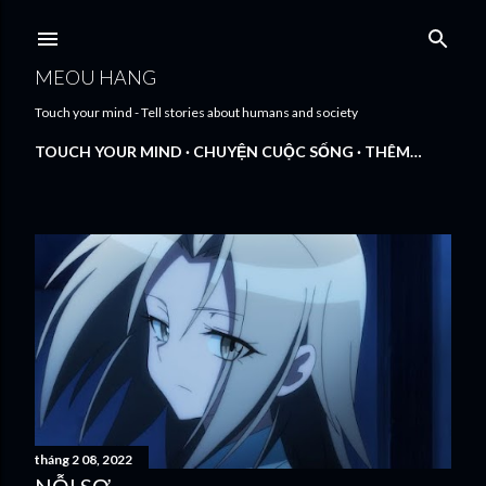
Chuyển đến nội dung chính
MEOU HANG
Touch your mind - Tell stories about humans and society
TOUCH YOUR MIND
CHUYỆN CUỘC SỐNG
THÊM…
B
à
i
đ
ă
tháng 2 08, 2022
n