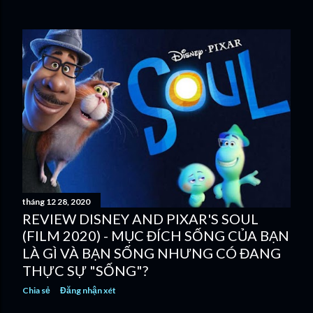
tháng 12 28, 2020
REVIEW DISNEY AND PIXAR'S SOUL
(FILM 2020) - MỤC ĐÍCH SỐNG CỦA BẠN
LÀ GÌ VÀ BẠN SỐNG NHƯNG CÓ ĐANG
THỰC SỰ "SỐNG"?
Chia sẻ
Đăng nhận xét