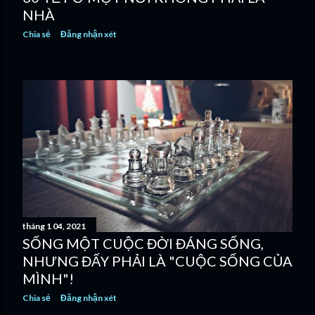
NHÀ
Chia sẻ
Đăng nhận xét
tháng 1 04, 2021
SỐNG MỘT CUỘC ĐỜI ĐÁNG SỐNG,
NHƯNG ĐẤY PHẢI LÀ "CUỘC SỐNG CỦA
MÌNH"!
Chia sẻ
Đăng nhận xét