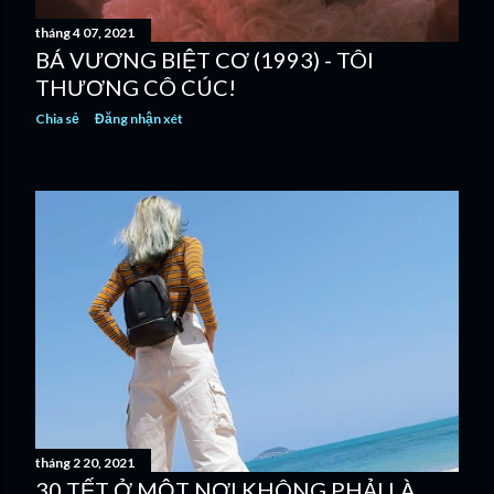
tháng 4 07, 2021
BÁ VƯƠNG BIỆT CƠ (1993) - TÔI
THƯƠNG CÔ CÚC!
Chia sẻ
Đăng nhận xét
tháng 2 20, 2021
30 TẾT Ở MỘT NƠI KHÔNG PHẢI LÀ