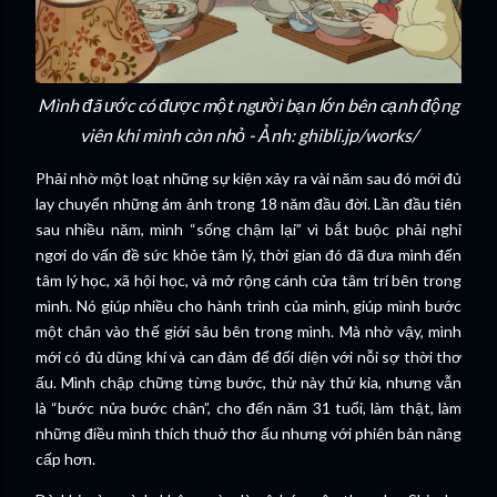
Mình đã ước có được một người bạn lớn bên cạnh động
viên khi mình còn nhỏ - Ảnh: ghibli.jp/works/
Phải nhờ một loạt những sự kiện xảy ra vài năm sau đó mới đủ
lay chuyển những ám ảnh trong 18 năm đầu đời. Lần đầu tiên
sau nhiều năm, mình “sống chậm lại” vì bắt buộc phải nghỉ
ngơi do vấn đề sức khỏe tâm lý, thời gian đó đã đưa mình đến
tâm lý học, xã hội học, và mở rộng cánh cửa tâm trí bên trong
mình. Nó giúp nhiều cho hành trình của mình, giúp mình bước
một chân vào thế giới sâu bên trong mình. Mà nhờ vậy, mình
mới có đủ dũng khí và can đảm để đối diện với nỗi sợ thời thơ
ấu. Mình chập chững từng bước, thử này thử kia, nhưng vẫn
là “bước nửa bước chân”, cho đến năm 31 tuổi, làm thật, làm
những điều mình thích thuở thơ ấu nhưng với phiên bản nâng
cấp hơn.