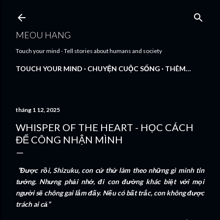
Chuyển đến nội dung chính
MEOU HANG
Touch your mind - Tell stories about humans and society
TOUCH YOUR MIND
CHUYỆN CUỘC SỐNG
THÊM…
tháng 1 12, 2025
WHISPER OF THE HEART - HỌC CÁCH
ĐỂ CÔNG NHẬN MÌNH
“Được rồi, Shizuku, con cứ thử làm theo những gì mình tin
tưởng. Nhưng phải nhớ, đi con đường khác biệt với mọi
người sẽ chông gai lắm đấy. Nếu có bất trắc, con không được
trách ai cả”