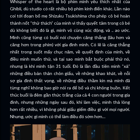
Whisper of the heart là bộ phim mình yêu thích nhất của
Ghibli, dù studio có rất nhiều bộ phim kinh điển khác. Lần nào
coi tới đoạn bố mẹ Shizuku Tsukishima cho phép cô bé hoàn
thành nốt “thử thách” của mình vì thấy quyết tâm trong cô bé
dù không biết đó là gì, mình vô cùng xúc động, và .. ao ước.
Mình cũng từng có buổi nói chuyện căng thẳng (lâu hơn và
căng hơn trong phim) với gia đình mình. Có lẽ là căng thẳng
nhất trong suốt mấy chục năm, về quyết định của mình, về
điều mình muốn thử, và tại sao mình bắt buộc phải thử nó,
nhưng là khi mình tận 31 tuổi. Đó là lần đầu tiên mình “xả”
những điều bản thân chôn giấu, về những khao khát, về nỗi
sợ gia đình thất vọng, về những điều thầm kín mà mình đã
từng nghĩ không bao giờ nói ra để bố và chị không buồn. Kết
thúc buổi là đêm gần thức trắng của cả 4 con người trong gia
đình, nhưng những ngày sau đó, khi làm việc, mình thả lỏng
hơn rất nhiều, vì không phải giấu giếm điều gì với mọi người.
Nhưng, ước gì mình có thể làm điều đó sớm hơn…