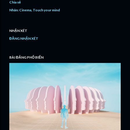
Chia sẻ
Nhãn:
Cinema
Touch your mind
NHẬN XÉT
ĐĂNG NHẬN XÉT
BÀI ĐĂNG PHỔ BIẾN