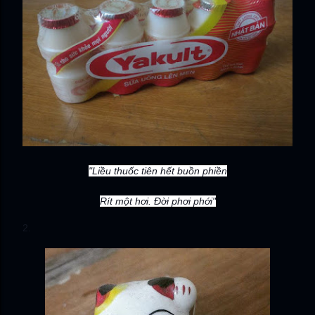
"Liều thuốc tiên hết buồn phiền
Rít một hơi. Đời phơi phới"
2.