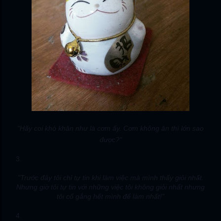
"Hãy coi khó khăn như là cơm ấy. Cơm không ăn thì lớn sao
được?"
3.
"Trước đây tôi chỉ tự tin khi làm việc mà mình thấy giỏi nhất.
Nhưng giờ tôi tự tin với những việc tôi không giỏi nhất nhưng
tôi cố gắng hết mình để làm nhất!"
4.