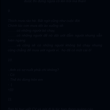
được thì đừng ngửa cổ lên trời mà than!
9.
Thích mưa rào hè. Bất ngờ cũng như cuộc đời.
Chính lúc cơn mưa dội ào xuống sẽ:
.........có những người bỏ chạy,
.........có những người để nó dội ướt đẫm người nhưng vẫn
hiên ngang
.........và cũng sẽ có những người không bỏ chạy nhưng
cũng chẳng để mưa ướt người vì.. họ đã có một cái ô!
10.
- Anh có sợ nuốt phải chì không?
- Có
- Thế thì đừng hôn em
- :|
=)))
11.
Bạn hì hục viết CV và gửi đi là lúc bạn đang quảng cáo