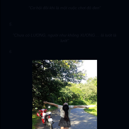
"Cơ hội đôi khi là một cuộc chơi đỏ đen"
5.
"Chưa có LƯƠNG, người như không XƯƠNG.... lả lướt lả
lướt"
6.