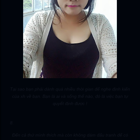
Tại sao bạn phải dành quá nhiều thời gian để nghe định kiến
của xh về bạn. Bạn là ai và sống thế nào, đó là việc bạn tự
quyết định được !
8.
Đến cả thứ mình thích mà còn không dám đấu tranh để có