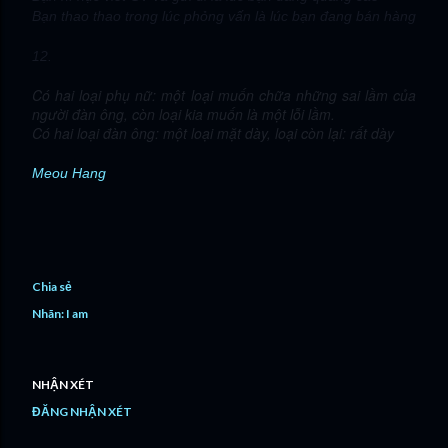
Bạn thao thao trong lúc phỏng vấn là lúc bạn đang bán hàng
12.
Có hai loại phụ nữ: một loại muốn chữa những sai lầm của
người đàn ông, còn loại kia muốn là một lỗi lầm.
Có hai loại đàn ông: một loại mặt dày, loại còn lại: rất dày
Meou Hang
Chia sẻ
Nhãn:
I am
NHẬN XÉT
ĐĂNG NHẬN XÉT