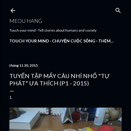
Chuyển đến nội dung chính
MEOU HANG
Touch your mind - Tell stories about humans and society
TOUCH YOUR MIND
CHUYỆN CUỘC SỐNG
THÊM…
tháng 11 30, 2015
TUYỂN TẬP MẤY CÂU NHÍ NHỐ "TỰ
PHÁT" ƯA THÍCH (P1 - 2015)
1.