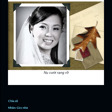
Nụ cười rạng rỡ
Chia sẻ
Nhãn:
Góc nhà