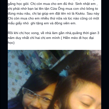
gắng học giỏi. Chị còn mua cho em đủ thứ. Sinh nhật em ,
chị phải nhờ bạn lai lên tận Cửa Ông mua con chó bông to
đùng màu nâu, chị lại giúp em đặt tên nó là Kiukiu. Sau này
Chị còn mua cho em nhiều thứ nữa và lúc nào cũng có một
mẩu giấy nhỏ ghi tặng em và động viên em.
Rồi khi chị học xong, về nhà làm gần nhà,quãng thời gian 3
năm duy nhất chỉ hai chị em mình ( Hiền mèo đi học đại
học)