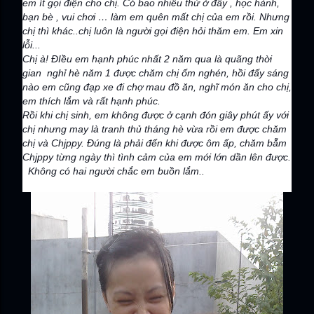
em ít gọi điện cho chị. Có bao nhiêu thứ ở đây , học hành,
bạn bè , vui chơi … làm em quên mất chị của em rồi. Nhưng
chị thì khác..chị luôn là người gọi điện hỏi thăm em. Em xin
lỗi...
Chị à! ĐIều em hạnh phúc nhất 2 năm qua là quãng thời
gian nghỉ hè năm 1 được chăm chị ốm nghén, hồi đấy sáng
nào em cũng đạp xe đi chợ mau đồ ăn, nghĩ món ăn cho chị,
em thích lắm và rất hạnh phúc.
Rồi khi chị sinh, em không được ở cạnh đón giây phút ấy với
chị nhưng may là tranh thủ tháng hè vừa rồi em được chăm
chị và Chjppy. Đúng là phải đến khi được ôm ấp, chăm bẵm
Chjppy từng ngày thì tình cảm của em mới lớn dần lên được.
Không có hai người chắc em buồn lắm..