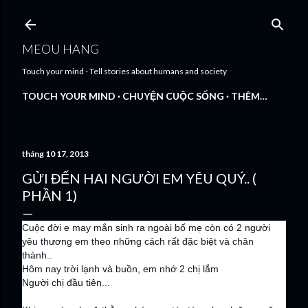
Chuyển đến nội dung chính
MEOU HANG
Touch your mind - Tell stories about humans and society
TOUCH YOUR MIND
CHUYỆN CUỘC SỐNG
THÊM…
tháng 10 17, 2013
GỬI ĐẾN HAI NGƯỜI EM YÊU QUÝ.. (
PHẦN 1)
Cuộc đời e may mắn sinh ra ngoài bố mẹ còn có 2 người
yêu thương em theo những cách rất đặc biệt và chân
thành..
Hôm nay trời lạnh và buồn, em nhớ 2 chị lắm
Người chị đầu tiên...