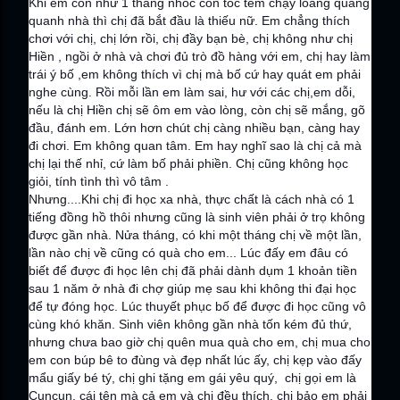
Khi em còn như 1 thằng nhóc con tóc tém chạy loăng quăng
quanh nhà thì chị đã bắt đầu là thiếu nữ. Em chẳng thích
chơi với chị, chị lớn rồi, chị đầy bạn bè, chị không như chị
Hiền , ngồi ở nhà và chơi đủ trò đồ hàng với em, chị hay làm
trái ý bố ,em không thích vì chị mà bố cứ hay quát em phải
nghe cùng. Rồi mỗi lần em làm sai, hư với các chị,em dỗi,
nếu là chị Hiền chị sẽ ôm em vào lòng, còn chị sẽ mắng, gõ
đầu, đánh em. Lớn hơn chút chị càng nhiều bạn, càng hay
đi chơi. Em không quan tâm. Em hay nghĩ sao là chị cả mà
chị lại thế nhỉ, cứ làm bố phải phiền. Chị cũng không học
giỏi, tính tình thì vô tâm .
Nhưng....Khi chị đi học xa nhà, thực chất là cách nhà có 1
tiếng đồng hồ thôi nhưng cũng là sinh viên phải ở trọ không
được gần nhà. Nửa tháng, có khi một tháng chị về một lần,
lần nào chị về cũng có quà cho em... Lúc đấy em đâu có
biết để được đi học lên chị đã phải dành dụm 1 khoản tiền
sau 1 năm ở nhà đi chợ giúp mẹ sau khi không thi đại học
để tự đóng học. Lúc thuyết phục bố để được đi học cũng vô
cùng khó khăn. Sinh viên không gần nhà tốn kém đủ thứ,
nhưng chưa bao giờ chị quên mua quà cho em, chị mua cho
em con búp bê to đùng và đẹp nhất lúc ấy, chị kẹp vào đấy
mẩu giấy bé tý, chị ghi tặng em gái yêu quý, chị gọi em là
Cuncun, cái tên mà cả em và chị đều thích, chị bảo em phải