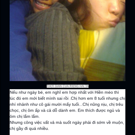
THỜI GIAN CỦA RIÊNG HAI TA
Nếu như ngày bé, em nghĩ em hợp nhất với Hiền mèo thì
lúc đó em mới biết mình sai rồi .Chị hơn em 8 tuổi nhưng chị
nhí nhảnh như cô gái mười mấy tuổi...Chị nũng nịu, chị trêu
chọc, chị ôm ấp và cả dỗ dành em. Em thích được ngủ và
ôm chị lắm lắm.
Nhưng công việc vất vả mà suốt ngày phải đi sớm về muộn,
chị gầy đi quá nhiều.