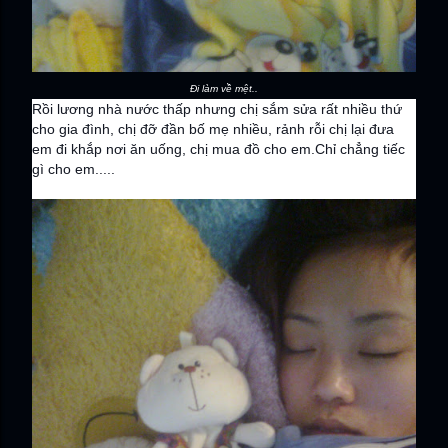
Đi làm về mệt..
Rồi lương nhà nước thấp nhưng chị sắm sửa rất nhiều thứ
cho gia đình, chị đỡ đần bố mẹ nhiều, rảnh rỗi chị lại đưa
em đi khắp nơi ăn uống, chị mua đồ cho em.Chỉ chẳng tiếc
gì cho em.....