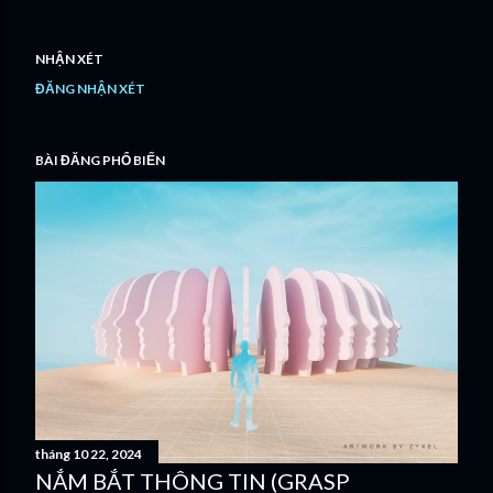
NHẬN XÉT
ĐĂNG NHẬN XÉT
BÀI ĐĂNG PHỔ BIẾN
tháng 10 22, 2024
NẮM BẮT THÔNG TIN (GRASP