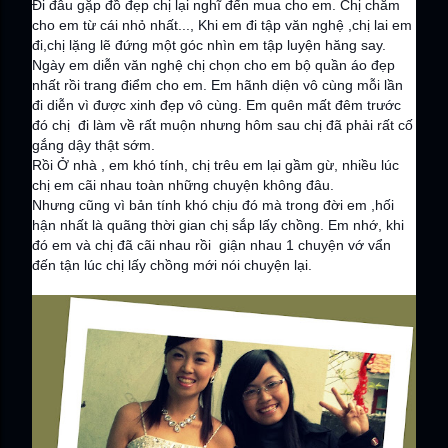
Đi đâu gặp đồ đẹp chị lại nghĩ đến mua cho em. Chị chăm
cho em từ cái nhỏ nhất..., Khi em đi tập văn nghệ ,chị lai em
đi,chị lặng lẽ đứng một góc nhìn em tập luyện hăng say.
Ngày em diễn văn nghệ chị chọn cho em bộ quần áo đẹp
nhất rồi trang điểm cho em. Em hãnh diện vô cùng mỗi lần
đi diễn vì được xinh đẹp vô cùng. Em quên mất đêm trước
đó chị đi làm về rất muộn nhưng hôm sau chị đã phải rất cố
gắng dậy thật sớm.
Rồi Ở nhà , em khó tính, chị trêu em lại gầm gừ, nhiều lúc
chị em cãi nhau toàn những chuyện không đâu.
Nhưng cũng vì bản tính khó chịu đó mà trong đời em ,hối
hận nhất là quãng thời gian chị sắp lấy chồng. Em nhớ, khi
đó em và chị đã cãi nhau rồi giận nhau 1 chuyện vớ vẩn
đến tận lúc chị lấy chồng mới nói chuyện lại.