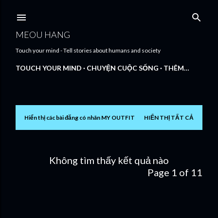
Chuyển đến nội dung chính
MEOU HANG
Touch your mind - Tell stories about humans and society
TOUCH YOUR MIND
CHUYỆN CUỘC SỐNG
THÊM…
Hiển thị các bài đăng có nhãn
MY OUTFIT
HIỂN THỊ TẤT CẢ
B
à
i
Không tìm thấy kết quả nào
Page 1 of 1
1
đ
ă
n