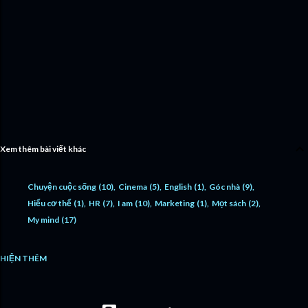
g
Xem thêm bài viết khác
Chuyện cuộc sống
10
Cinema
5
English
1
Góc nhà
9
Hiểu cơ thể
1
HR
7
I am
10
Marketing
1
Mọt sách
2
My mind
17
HIỆN THÊM
My Outfit
1
Photography
1
Radio
2
Skincare
2
Touch your mind
18
Travel
12
Video
1