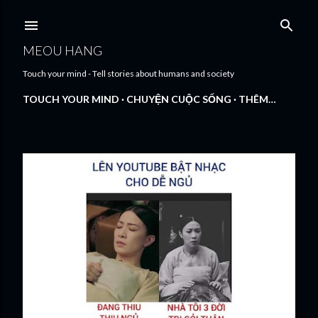
Chuyển đến nội dung chính
MEOU HANG
Touch your mind - Tell stories about humans and society
TOUCH YOUR MIND
CHUYỆN CUỘC SỐNG
THÊM…
B
à
i
đ
ă
n