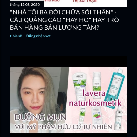
tháng 12 08, 2020
g
"NHÀ TÔI BA ĐỜI CHỮA SỎI THẬN" -
CÂU QUẢNG CÁO "HAY HO" HAY TRÒ
BÁN HÀNG BÁN LƯƠNG TÂM?
Chia sẻ
Đăng nhận xét