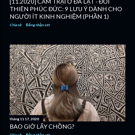
[11.2020] CẮM TRẠI Ở ĐÀ LẠT - ĐỒI
THIÊN PHÚC ĐỨC: 9 LƯU Ý DÀNH CHO
NGƯỜI ÍT KINH NGHIỆM (PHẦN 1)
Chia sẻ
Đăng nhận xét
tháng 11 17, 2020
BAO GIỜ LẤY CHỒNG?
Chia sẻ
Đăng nhận xét