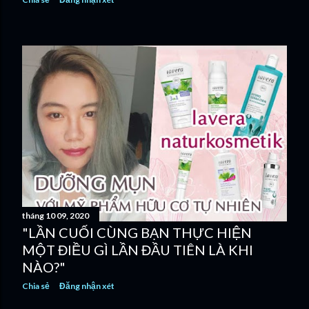
tháng 10 09, 2020
"LẦN CUỐI CÙNG BẠN THỰC HIỆN
MỘT ĐIỀU GÌ LẦN ĐẦU TIÊN LÀ KHI
NÀO?"
Chia sẻ
Đăng nhận xét