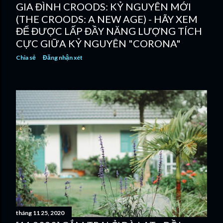
GIA ĐÌNH CROODS: KỶ NGUYÊN MỚI
(THE CROODS: A NEW AGE) - HÃY XEM
ĐỂ ĐƯỢC LẤP ĐẦY NĂNG LƯỢNG TÍCH
CỰC GIỮA KỶ NGUYÊN "CORONA"
Chia sẻ
Đăng nhận xét
tháng 11 25, 2020