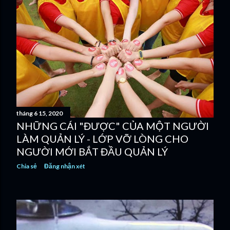
tháng 6 15, 2020
NHỮNG CÁI "ĐƯỢC" CỦA MỘT NGƯỜI
LÀM QUẢN LÝ - LỚP VỠ LÒNG CHO
NGƯỜI MỚI BẮT ĐẦU QUẢN LÝ
Chia sẻ
Đăng nhận xét