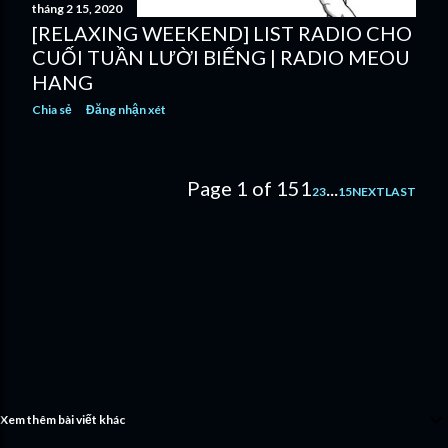
tháng 2 15, 2020
[RELAXING WEEKEND] LIST RADIO CHO
CUỐI TUẦN LƯỜI BIẾNG | RADIO MEOU
HANG
Chia sẻ
Đăng nhận xét
Page 1 of 15
1
...
2
3
15
NEXT
LAST
Xem thêm bài viết khác